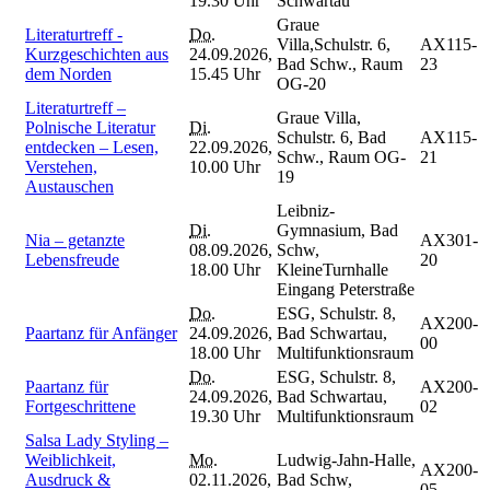
19.30 Uhr
Schwartau
Graue
Literaturtreff -
Do.
Villa,Schulstr. 6,
AX115-
Kurzgeschichten aus
24.09.2026,
Bad Schw., Raum
23
dem Norden
15.45 Uhr
OG-20
Literaturtreff –
Graue Villa,
Polnische Literatur
Di.
Schulstr. 6, Bad
AX115-
entdecken – Lesen,
22.09.2026,
Schw., Raum OG-
21
Verstehen,
10.00 Uhr
19
Austauschen
Leibniz-
Di.
Gymnasium, Bad
Nia – getanzte
AX301-
08.09.2026,
Schw,
Lebensfreude
20
18.00 Uhr
KleineTurnhalle
Eingang Peterstraße
Do.
ESG, Schulstr. 8,
AX200-
Paartanz für Anfänger
24.09.2026,
Bad Schwartau,
00
18.00 Uhr
Multifunktionsraum
Do.
ESG, Schulstr. 8,
Paartanz für
AX200-
24.09.2026,
Bad Schwartau,
Fortgeschrittene
02
19.30 Uhr
Multifunktionsraum
Salsa Lady Styling –
Weiblichkeit,
Mo.
Ludwig-Jahn-Halle,
AX200-
Ausdruck &
02.11.2026,
Bad Schw,
05