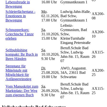
Lebensfreude in
16.00 Uhr
Gymnastikraum 1
Bewegung
Schleierfächertanz -
Mo.
Ludwig-Jahn-Halle,
AX200-
Emotionen in
02.11.2026,
Bad Schw,
08
Bewegung
17.00 Uhr
Gymnastikraum 1
Leibniz-
Schnupperkurs:
Sa.
Gymnasium, Bad
AX200-
Griechische Tänze
31.10.2026,
Schw,
10
erleben
15.00 Uhr
KleineTurnhalle
Eingang Peterstraße
Berufl.Schule Bad
Selfpublishing
Sa.
Schw, Ludwig-
AX115-
kompakt: Ihr Buch in
10.10.2026,
Jahn-Str. 15, Raum
26
Ihren Händen
9.30 Uhr
07
Stepptanz für
Di.
AWO, Auguststr.
Mittelstufe mit
AX200-
25.08.2026,
34A, 23611 Bad
Möglichkeit für
25
19.00 Uhr
Schwartau
Anfängereinstieg
Berufl.Schule Bad
Vom Manuskript zum
Sa.
Schw, Ludwig-
AX115-
Marktplatz: Der Weg
26.09.2026,
Jahn-Str. 15, Raum
25
zum eigenen Buch
9.30 Uhr
07