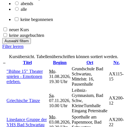
abends
alle
keine begonnenen
neuer Kurs
keine ausgebuchten
Auswahl filtern
Filter leeren
Kursübersicht. Tabellenüberschriften können sortiert werden.
–
Titel
Beginn
Ort
Nr.
Grundschule Bad
"Bühne 15" Theater
Mo.
Schwartau,
AX115-
spielen - Emotionen
31.08.2026,
Mittelstr. 16,
15
erleben.
19.30 Uhr
Pausenhalle
Leibniz-
Sa.
Gymnasium, Bad
AX200-
Griechische Tänze
07.11.2026,
Schw,
12
10.00 Uhr
KleineTurnhalle
Eingang Peterstraße
Mo.
Sporthalle am
Linedance Gruppe der
AX200-
03.08.2026,
Papenmoor, Bad
VHS Bad Schwartau
22