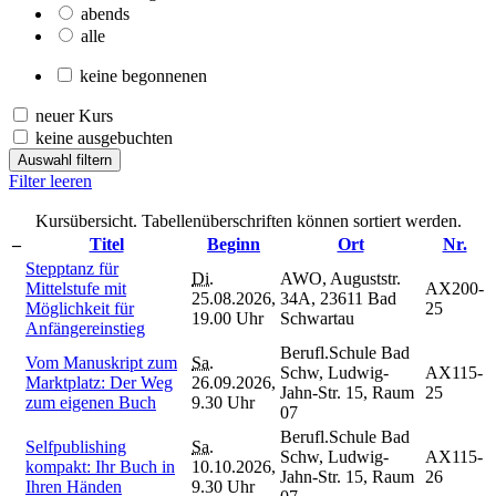
abends
alle
keine begonnenen
neuer Kurs
keine ausgebuchten
Auswahl filtern
Filter leeren
Kursübersicht. Tabellenüberschriften können sortiert werden.
–
Titel
Beginn
Ort
Nr.
Stepptanz für
Di.
AWO, Auguststr.
Mittelstufe mit
AX200-
25.08.2026,
34A, 23611 Bad
Möglichkeit für
25
19.00 Uhr
Schwartau
Anfängereinstieg
Berufl.Schule Bad
Vom Manuskript zum
Sa.
Schw, Ludwig-
AX115-
Marktplatz: Der Weg
26.09.2026,
Jahn-Str. 15, Raum
25
zum eigenen Buch
9.30 Uhr
07
Berufl.Schule Bad
Selfpublishing
Sa.
Schw, Ludwig-
AX115-
kompakt: Ihr Buch in
10.10.2026,
Jahn-Str. 15, Raum
26
Ihren Händen
9.30 Uhr