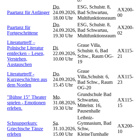
07
Do.
ESG, Schulstr. 8,
AX200-
Paartanz für Anfänger
24.09.2026,
Bad Schwartau,
00
18.00 Uhr
Multifunktionsraum
Do.
ESG, Schulstr. 8,
Paartanz für
AX200-
24.09.2026,
Bad Schwartau,
Fortgeschrittene
02
19.30 Uhr
Multifunktionsraum
Literaturtreff –
Graue Villa,
Polnische Literatur
Di.
Schulstr. 6, Bad
AX115-
entdecken – Lesen,
22.09.2026,
Schw., Raum OG-
21
Verstehen,
10.00 Uhr
19
Austauschen
Graue
Literaturtreff -
Do.
Villa,Schulstr. 6,
AX115-
Kurzgeschichten aus
24.09.2026,
Bad Schw., Raum
23
dem Norden
15.45 Uhr
OG-20
Grundschule Bad
"Bühne 15" Theater
Mo.
Schwartau,
AX115-
spielen - Emotionen
31.08.2026,
Mittelstr. 16,
15
erleben.
19.30 Uhr
Pausenhalle
Leibniz-
Schnupperkurs:
Sa.
Gymnasium, Bad
AX200-
Griechische Tänze
31.10.2026,
Schw,
10
erleben
15.00 Uhr
KleineTurnhalle