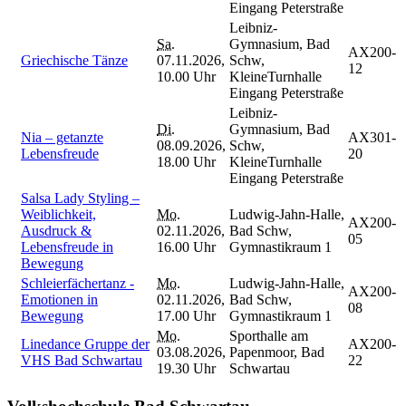
Eingang Peterstraße
Leibniz-
Sa.
Gymnasium, Bad
AX200-
Griechische Tänze
07.11.2026,
Schw,
12
10.00 Uhr
KleineTurnhalle
Eingang Peterstraße
Leibniz-
Di.
Gymnasium, Bad
Nia – getanzte
AX301-
08.09.2026,
Schw,
Lebensfreude
20
18.00 Uhr
KleineTurnhalle
Eingang Peterstraße
Salsa Lady Styling –
Weiblichkeit,
Mo.
Ludwig-Jahn-Halle,
AX200-
Ausdruck &
02.11.2026,
Bad Schw,
05
Lebensfreude in
16.00 Uhr
Gymnastikraum 1
Bewegung
Schleierfächertanz -
Mo.
Ludwig-Jahn-Halle,
AX200-
Emotionen in
02.11.2026,
Bad Schw,
08
Bewegung
17.00 Uhr
Gymnastikraum 1
Mo.
Sporthalle am
Linedance Gruppe der
AX200-
03.08.2026,
Papenmoor, Bad
VHS Bad Schwartau
22
19.30 Uhr
Schwartau